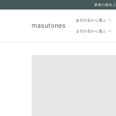
コンテ
業務の都合上
ンツに
進む
あ行の石から選ぶ
masutones
ま行の石から選ぶ
Translation missing:
ja.accessibility.skip_to_product_info