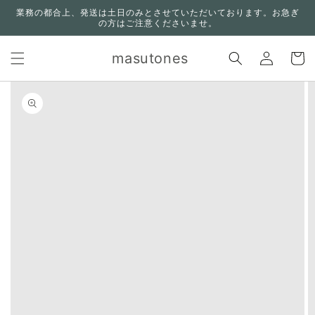
コンテ
業務の都合上、発送は土日のみとさせていただいております。お急ぎ
ンツに
の方はご注意くださいませ。
進む
ロ
カ
グ
masutones
ー
イ
ト
ン
n missing:
bility.skip_to_product_info