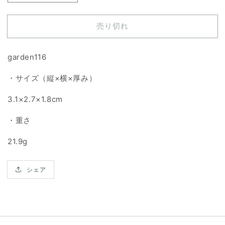
ー
ー
デ
デ
売り切れ
ン
ン
ク
ク
ォ
ォ
garden116
ー
ー
・サイズ（縦×横×厚み）
ツ
ツ
天
天
3.1×2.7×1.8cm
然
然
石
石
・重さ
ル
ル
ー
ー
21.9g
ス
ス
の
の
シェア
数
数
量
量
を
を
減
増