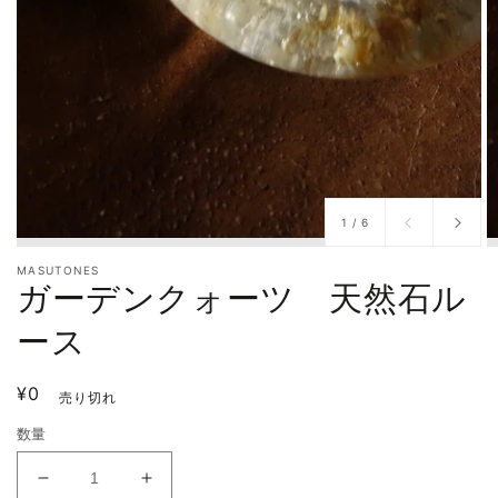
/
1
/
6
MASUTONES
ガーデンクォーツ 天然石ル
ース
通
¥0
売り切れ
常
数量
価
格
ガ
ガ