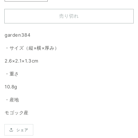
ー
ー
デ
デ
売り切れ
ン
ン
ク
ク
ォ
ォ
garden384
ー
ー
・サイズ（縦×横×厚み）
ツ
ツ
天
天
2.6×2.1×1.3cm
然
然
石
石
・重さ
ル
ル
ー
ー
10.8g
ス
ス
・産地
の
の
数
数
モゴック産
量
量
を
を
シェア
減
増