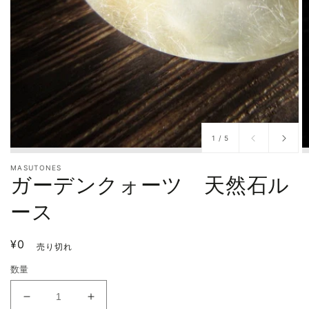
/
1
/
5
MASUTONES
ガーデンクォーツ 天然石ル
ース
通
¥0
売り切れ
常
数量
価
格
ガ
ガ