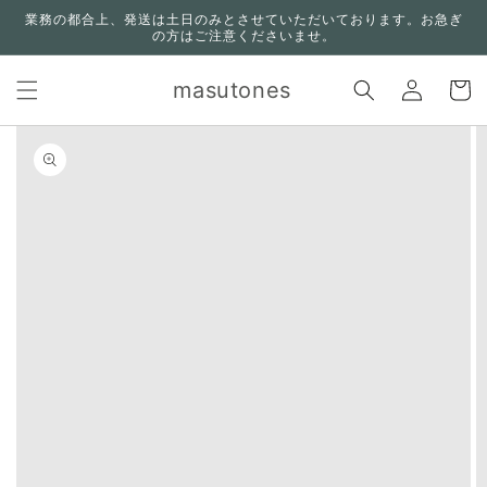
コンテ
業務の都合上、発送は土日のみとさせていただいております。お急ぎ
ンツに
の方はご注意くださいませ。
進む
ロ
カ
グ
masutones
ー
イ
ト
ン
n missing:
bility.skip_to_product_info