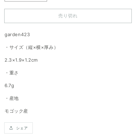
ー
ー
デ
デ
売り切れ
ン
ン
ク
ク
ォ
ォ
garden423
ー
ー
・サイズ（縦×横×厚み）
ツ
ツ
天
天
2.3×1.9×1.2cm
然
然
石
石
・重さ
ル
ル
ー
ー
6.7g
ス
ス
・産地
の
の
数
数
モゴック産
量
量
を
を
シェア
減
増