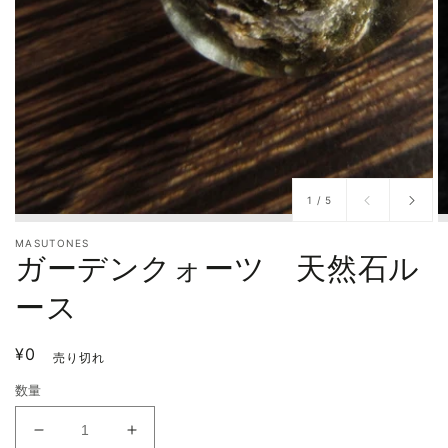
/
1
/
5
MASUTONES
ガーデンクォーツ 天然石ル
ース
通
¥0
売り切れ
常
数量
価
格
ガ
ガ