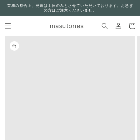
コンテ
業務の都合上、発送は土日のみとさせていただいております。お急ぎ
ンツに
の方はご注意くださいませ。
進む
ロ
カ
グ
masutones
ー
イ
ト
ン
n missing:
bility.skip_to_product_info