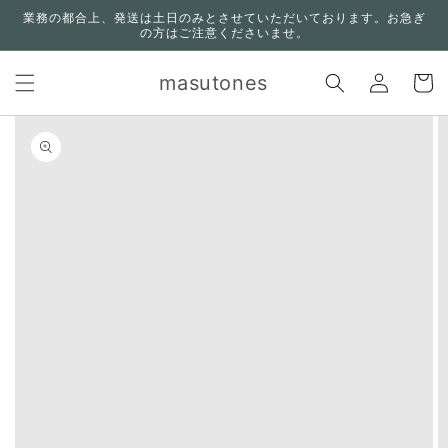
コンテ
業務の都合上、発送は土日のみとさせていただいております。お急ぎ
ンツに
の方はご注意くださいませ。
進む
ロ
カ
グ
masutones
ー
イ
ト
ン
n missing:
bility.skip_to_product_info