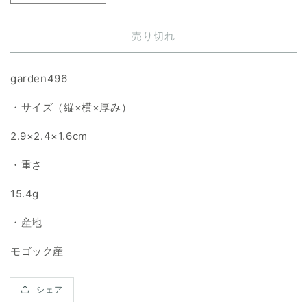
ー
ー
デ
デ
売り切れ
ン
ン
ク
ク
ォ
ォ
garden496
ー
ー
・サイズ（縦×横×厚み）
ツ
ツ
天
天
2.9×2.4×1.6cm
然
然
石
石
・重さ
ル
ル
ー
ー
15.4g
ス
ス
・産地
の
の
数
数
モゴック産
量
量
を
を
シェア
減
増