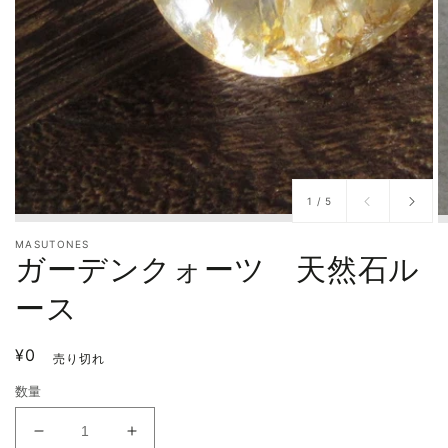
/
1
/
5
MASUTONES
ガーデンクォーツ 天然石ル
ース
通
¥0
売り切れ
常
数量
価
格
ガ
ガ