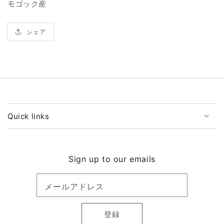
ら
や
モゴック産
す
す
シェア
Quick links
Sign up to our emails
メールアドレス
登録