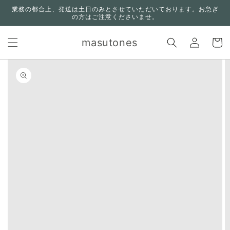
コンテ
業務の都合上、発送は土日のみとさせていただいております。お急ぎ
ンツに
の方はご注意くださいませ。
進む
ロ
カ
グ
masutones
ー
イ
ト
ン
n missing:
bility.skip_to_product_info