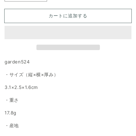
ー
ー
デ
デ
カートに追加する
ン
ン
ク
ク
ォ
ォ
ー
ー
ツ
ツ
天
天
garden524
然
然
石
石
・サイズ（縦×横×厚み）
ル
ル
ー
ー
3.1×2.5×1.6cm
ス
ス
の
の
・重さ
数
数
17.8g
量
量
を
を
・産地
減
増