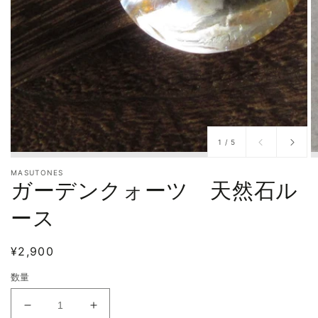
/
1
/
5
MASUTONES
ガーデンクォーツ 天然石ル
ース
通
¥2,900
常
数量
価
格
ガ
ガ