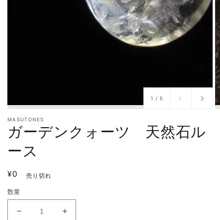
/
1
/
5
MASUTONES
ガーデンクォーツ 天然石ル
ース
通
¥0
売り切れ
常
数量
価
格
ガ
ガ