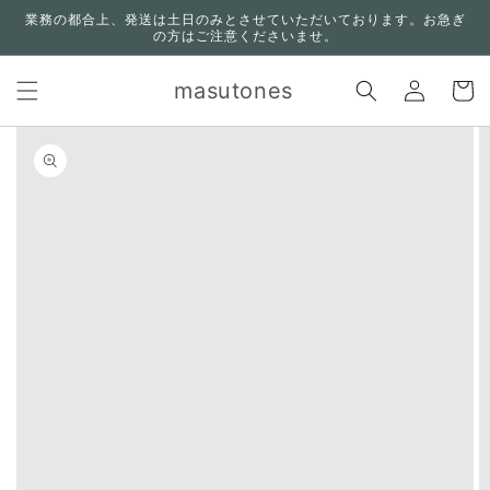
コンテ
業務の都合上、発送は土日のみとさせていただいております。お急ぎ
ンツに
の方はご注意くださいませ。
進む
ロ
カ
グ
masutones
ー
イ
ト
ン
n missing:
bility.skip_to_product_info