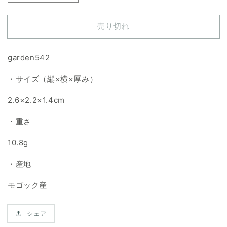
ー
ー
デ
デ
売り切れ
ン
ン
ク
ク
ォ
ォ
garden542
ー
ー
・サイズ（縦×横×厚み）
ツ
ツ
天
天
2.6×2.2×1.4cm
然
然
石
石
・重さ
ル
ル
ー
ー
10.8g
ス
ス
・産地
の
の
数
数
モゴック産
量
量
を
を
シェア
減
増