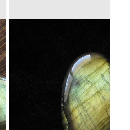
Translation
missing:
a.open_media
ja.products.product.media.open_media