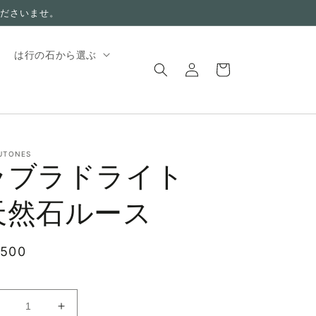
ださいませ。
ロ
カ
は行の石から選ぶ
グ
ー
イ
ト
ン
UTONES
ラブラドライト
天然石ルース
,500
ラ
ラ