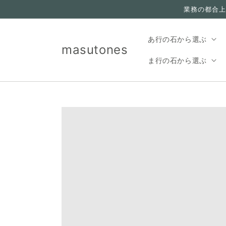
コンテ
業務の都合上
ンツに
進む
あ行の石から選ぶ
masutones
ま行の石から選ぶ
Translation missing:
ja.accessibility.skip_to_product_info