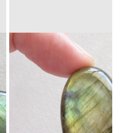
Translation
missing:
a.open_media
ja.products.product.media.open_media