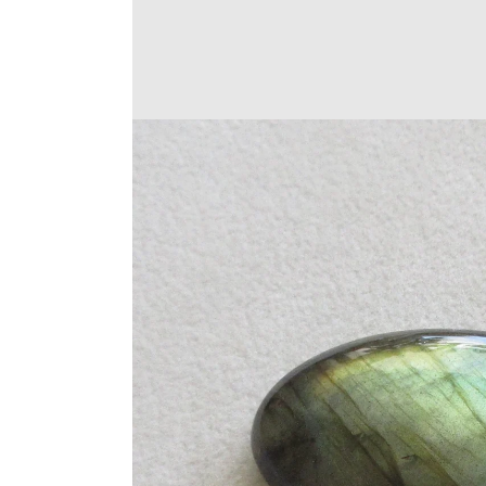
Translation
missing:
ja.products.product.medi