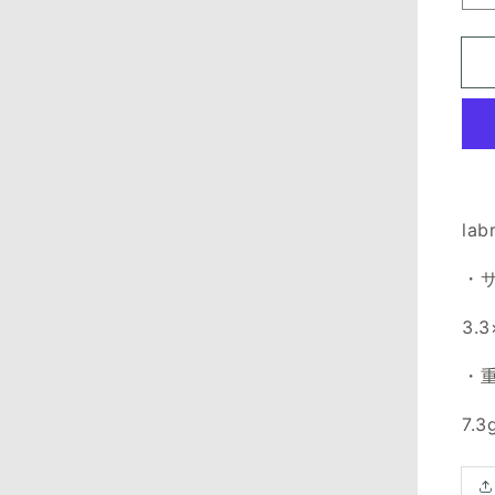
lab
・
3.3
・
7.3
Translation
missing:
ja.products.product.media.open_media