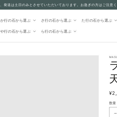
、発送は土日のみとさせていただいております。お急ぎの方はご注意く
か行の石から選ぶ
さ行の石から選ぶ
た行の石から選ぶ
や行の石から選ぶ
ら行の石から選ぶ
MAS
通
¥2
常
数量
価
格