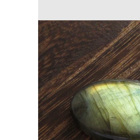
Translation
missing:
ja.products.product.medi