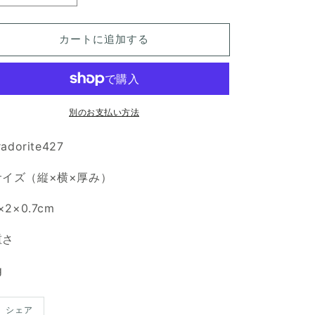
ブ
ブ
ラ
ラ
カートに追加する
ド
ド
ラ
ラ
イ
イ
ト
ト
別のお支払い方法
天
天
然
然
radorite427
石
石
ル
ル
サイズ（縦×横×厚み）
ー
ー
ス
ス
×2×0.7cm
の
の
数
数
重さ
量
量
を
を
g
減
増
ら
や
シェア