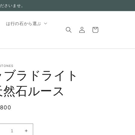
ださいませ。
ロ
カ
は行の石から選ぶ
グ
ー
イ
ト
ン
UTONES
ラブラドライト
天然石ルース
,800
ラ
ラ