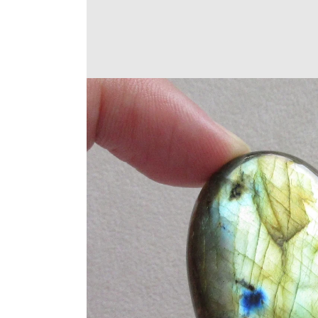
Translation
missing:
ja.products.product.medi