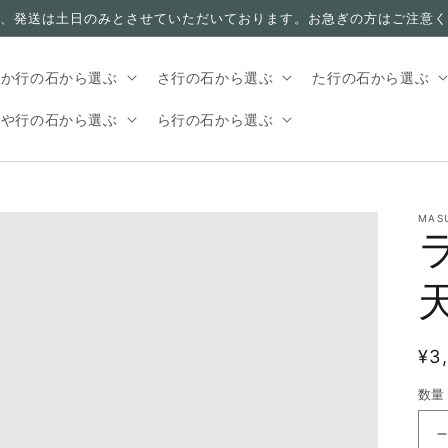
、発送は土日のみとさせていただいております。お急ぎの方はご注意く
か行の石から選ぶ
さ行の石から選ぶ
た行の石から選ぶ
や行の石から選ぶ
ら行の石から選ぶ
MAS
通
¥3
常
数量
価
格