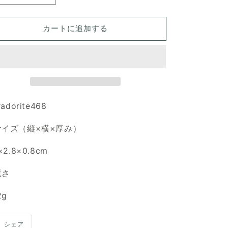
ブ
ブ
ラ
ラ
カートに追加する
ド
ド
ラ
ラ
イ
イ
ト
ト
天
天
然
然
radorite468
石
石
ル
ル
サイズ（縦×横×厚み）
ー
ー
ス
ス
×2.8×0.8cm
の
の
数
数
重さ
量
量
を
を
2g
減
増
ら
や
シェア