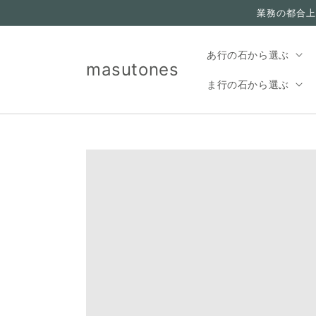
コンテ
業務の都合上
ンツに
進む
あ行の石から選ぶ
masutones
ま行の石から選ぶ
Translation missing:
ja.accessibility.skip_to_product_info