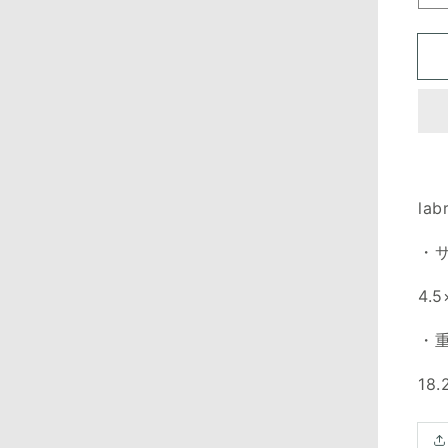
lab
・
4.5
・
18.
Translation
missing:
ja.products.product.media.open_media