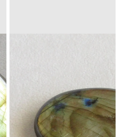
Translation
missing:
a.open_media
ja.products.product.media.open_media