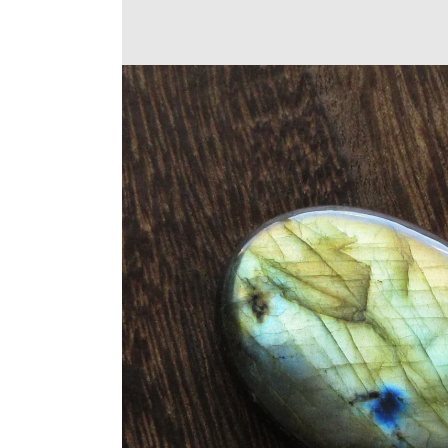
Translation
missing:
ja.products.product.medi