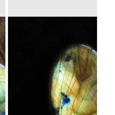
Translation
missing:
a.open_media
ja.products.product.media.open_media