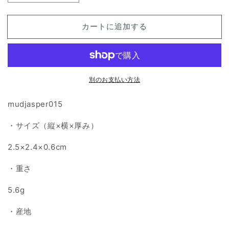
ッ
ッ
ド
ド
カートに追加する
ジ
ジ
ャ
ャ
ス
ス
パ
パ
別のお支払い方法
ー
ー
天
天
mudjasper015
然
然
石
石
・サイズ（縦×横×厚み）
ル
ル
ー
ー
2.5×2.4×0.6cm
ス
ス
の
の
・重さ
数
数
5.6g
量
量
を
を
・産地
減
増