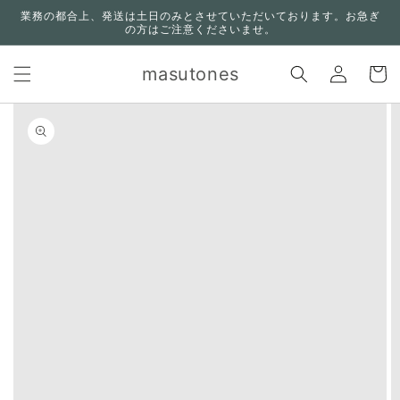
コンテ
業務の都合上、発送は土日のみとさせていただいております。お急ぎ
ンツに
の方はご注意くださいませ。
進む
ロ
カ
グ
masutones
ー
イ
ト
ン
n missing:
bility.skip_to_product_info