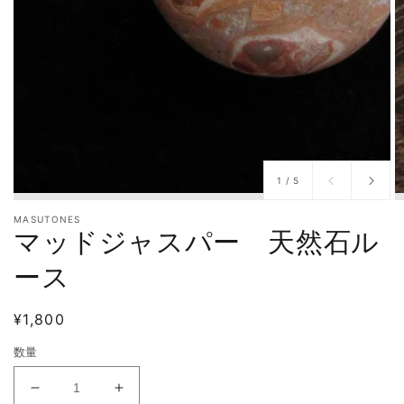
/
1
/
5
MASUTONES
マッドジャスパー 天然石ル
ース
通
¥1,800
常
数量
価
格
マ
マ