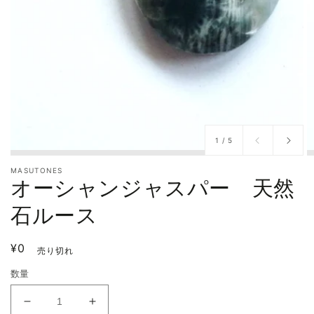
/
1
/
5
MASUTONES
オーシャンジャスパー 天然
石ルース
通
¥0
売り切れ
常
数量
価
格
オ
オ