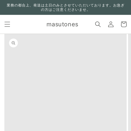
コンテ
業務の都合上、発送は土日のみとさせていただいております。お急ぎ
ンツに
の方はご注意くださいませ。
進む
ロ
カ
グ
masutones
ー
イ
ト
ン
n missing:
bility.skip_to_product_info