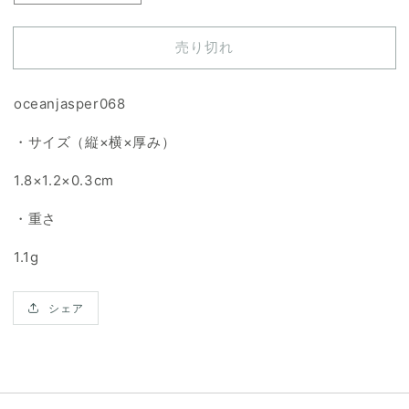
ー
ー
シ
シ
売り切れ
ャ
ャ
ン
ン
ジ
ジ
oceanjasper068
ャ
ャ
・サイズ（縦×横×厚み）
ス
ス
パ
パ
1.8×1.2×0.3cm
ー
ー
天
天
・重さ
然
然
石
石
1.1g
ル
ル
ー
ー
シェア
ス
ス
の
の
数
数
量
量