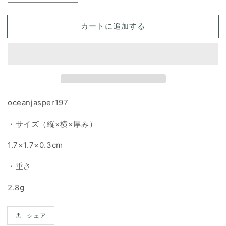
ー
ー
シ
シ
カートに追加する
ャ
ャ
ン
ン
ジ
ジ
ャ
ャ
ス
ス
パ
パ
oceanjasper197
ー
ー
天
天
・サイズ（縦×横×厚み）
然
然
石
石
1.7×1.7×0.3cm
ル
ル
ー
ー
・重さ
ス
ス
2.8g
の
の
数
数
量
量
シェア