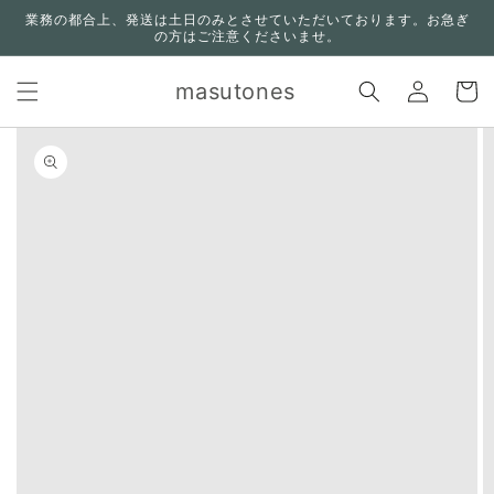
コンテ
業務の都合上、発送は土日のみとさせていただいております。お急ぎ
ンツに
の方はご注意くださいませ。
進む
ロ
カ
グ
masutones
ー
イ
ト
ン
n missing:
bility.skip_to_product_info