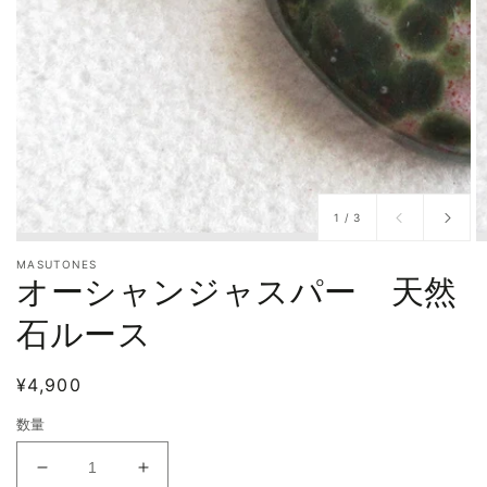
/
1
/
3
MASUTONES
オーシャンジャスパー 天然
石ルース
通
¥4,900
常
数量
価
格
オ
オ