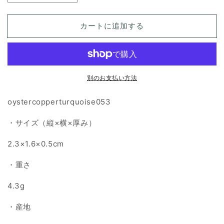
イ
イ
ス
ス
カートに追加する
タ
タ
ー
ー
カ
カ
ッ
ッ
別のお支払い方法
パ
パ
ー
ー
oystercopperturquoise053
タ
タ
ー
ー
・サイズ（縦×横×厚み）
コ
コ
イ
イ
2.3×1.6×0.5cm
ズ
ズ
天
天
・重さ
然
然
4.3g
石
石
ル
ル
・産地
ー
ー