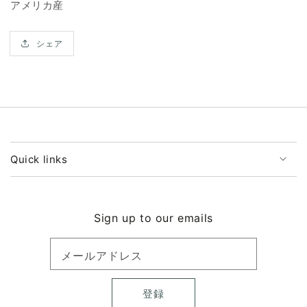
ス
ス
アメリカ産
の
の
数
数
シェア
量
量
を
を
減
増
ら
や
す
す
Quick links
Sign up to our emails
メールアドレス
登録