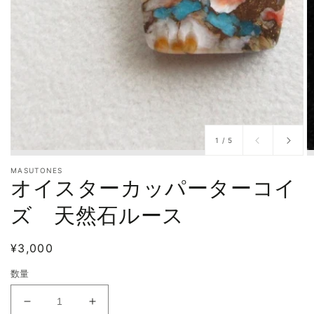
/
1
/
5
MASUTONES
オイスターカッパーターコイ
ズ 天然石ルース
通
¥3,000
常
数量
価
格
オ
オ