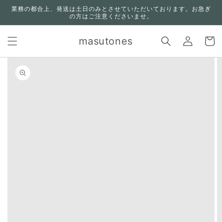
コンテ
業務の都合上、発送は土日のみとさせていただいております。お急ぎ
ンツに
の方はご注意くださいませ。
進む
ロ
カ
グ
masutones
ー
イ
ト
ン
n missing:
bility.skip_to_product_info