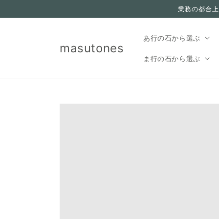
コンテ
業務の都合上
ンツに
進む
あ行の石から選ぶ
masutones
ま行の石から選ぶ
Translation missing:
ja.accessibility.skip_to_product_info