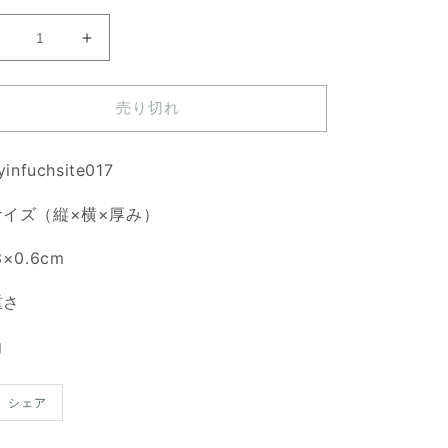
ル
ル
ビ
ビ
ー
ー
売り切れ
イ
イ
ン
ン
フ
フ
yinfuchsite017
ッ
ッ
サイズ（縦×横×厚み）
ク
ク
サ
サ
3×0.6cm
イ
イ
ト
ト
重さ
天
天
然
然
g
石
石
ル
ル
シェア
ー
ー
ス
ス