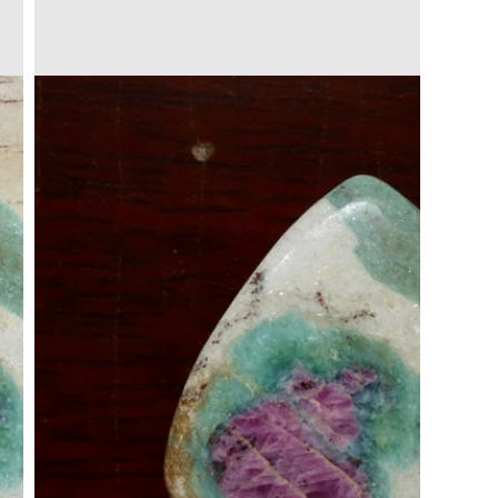
Translation
missing:
a.open_media
ja.products.product.media.open_media