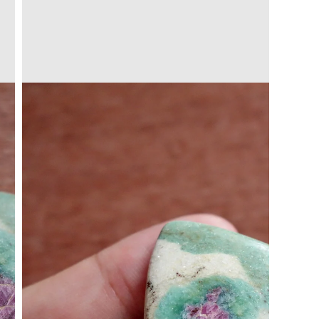
Translation
missing:
a.open_media
ja.products.product.media.open_media