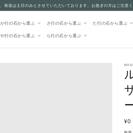
、発送は土日のみとさせていただいております。お急ぎの方はご注意く
か行の石から選ぶ
さ行の石から選ぶ
た行の石から選ぶ
や行の石から選ぶ
ら行の石から選ぶ
MAS
通
¥0
常
数量