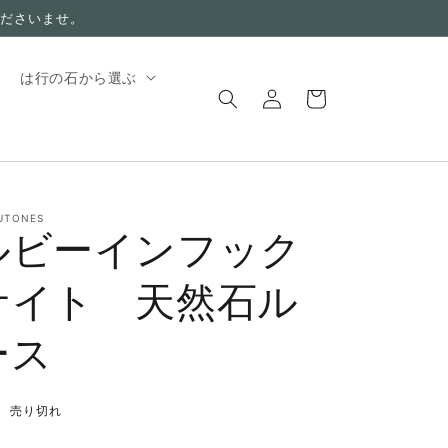
ださいませ。
ロ
カ
は行の石から選ぶ
グ
ー
イ
ト
ン
UTONES
ルビーインフック
サイト 天然石ル
ース
売り切れ