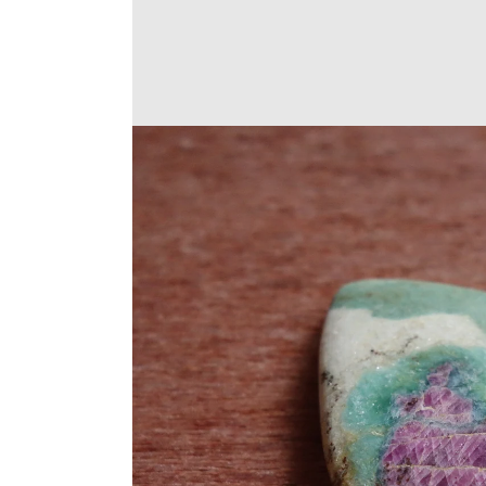
Translation
missing:
ja.products.product.medi