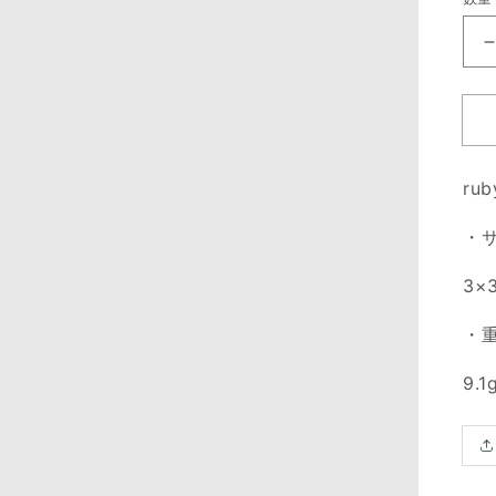
価
格
rub
・
3×
・
9.1
Translation
missing:
ja.products.product.media.open_media