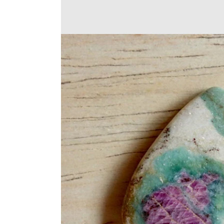
Translation
missing:
ja.products.product.medi