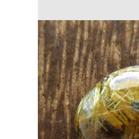
Translation
missing:
ja.products.product.medi