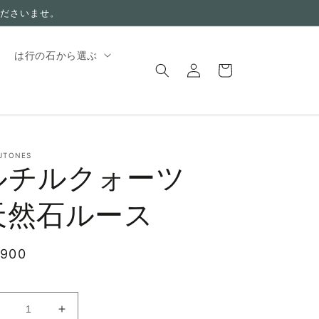
ださいませ。
ロ
カ
は行の石から選ぶ
グ
ー
イ
ト
ン
UTONES
ルチルクォーツ
天然石ルース
,900
ル
ル