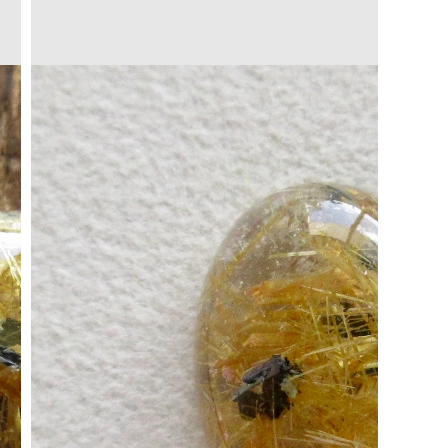
Translation
missing:
a.open_media
ja.products.product.media.open_media