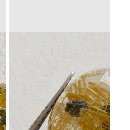
Translation
missing:
a.open_media
ja.products.product.media.open_media