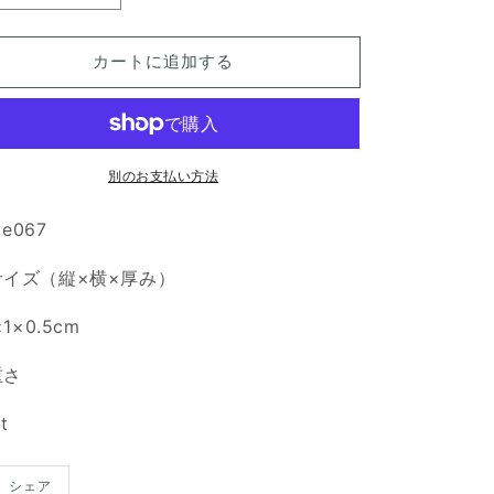
チ
チ
ル
ル
カートに追加する
ク
ク
ォ
ォ
ー
ー
ツ
ツ
別のお支払い方法
天
天
然
然
ile067
石
石
ル
ル
サイズ（縦×横×厚み）
ー
ー
ス
ス
×1×0.5cm
の
の
数
数
重さ
量
量
を
を
ct
減
増
ら
や
シェア