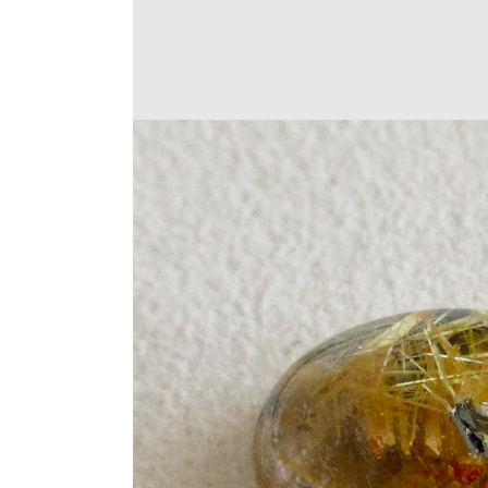
Translation
missing:
ja.products.product.medi