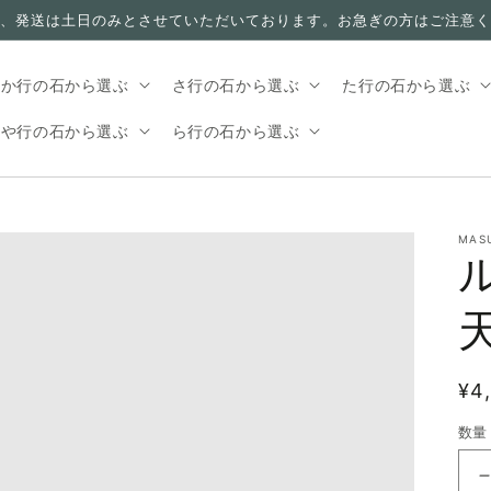
、発送は土日のみとさせていただいております。お急ぎの方はご注意く
か行の石から選ぶ
さ行の石から選ぶ
た行の石から選ぶ
や行の石から選ぶ
ら行の石から選ぶ
MAS
通
¥4
常
数量
価
格