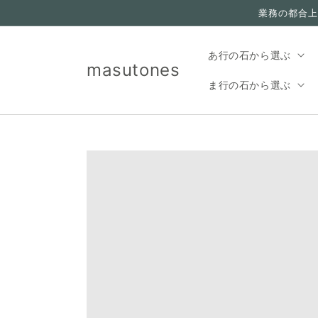
コンテ
業務の都合上
ンツに
進む
あ行の石から選ぶ
masutones
ま行の石から選ぶ
Translation missing:
ja.accessibility.skip_to_product_info